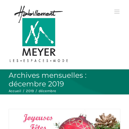
Passer
au
contenu
Archives mensuelles :
décembre 2019
Accueil
/
2019
/
décembre