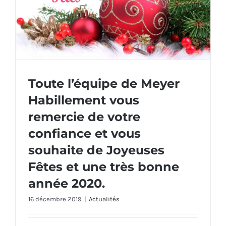
Toute l’équipe de Meyer
Habillement vous
Toute l’équipe de Meyer Habillement vous
remercie de votre
remercie de votre confiance et vous
souhaite de Joyeuses Fêtes et une très
confiance et vous
bonne année 2020.
souhaite de Joyeuses
Fêtes et une très bonne
année 2020.
16 décembre 2019
|
Actualités