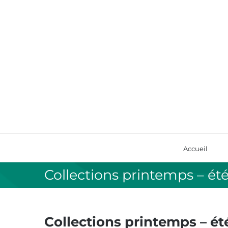
Passer
au
contenu
Accueil
Collections printemps – ét
Collections printemps – ét