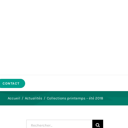
CONTACT
Accueil
/
Actualités
/
Collections printemps – été 2018
Rechercher: